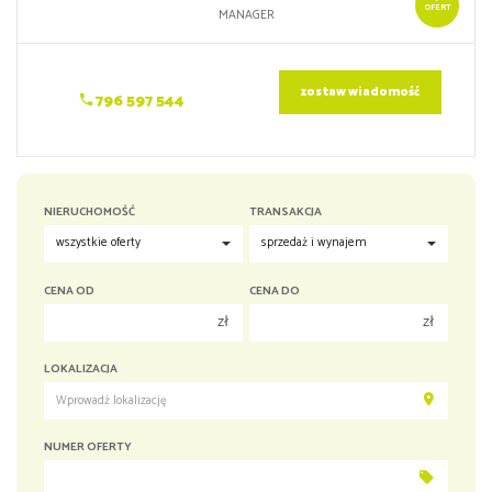
OFERT
MANAGER
zostaw wiadomość
796 597 544
NIERUCHOMOŚĆ
TRANSAKCJA
CENA OD
CENA DO
zł
zł
150 000 zł
150 000 zł
LOKALIZACJA
200 000 zł
200 000 zł
250 000 zł
250 000 zł
NUMER OFERTY
300 000 zł
300 000 zł
350 000 zł
350 000 zł