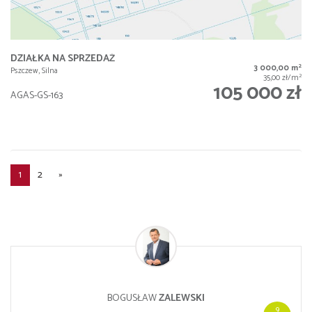
DZIAŁKA NA SPRZEDAŻ
2
3 000,00 m
Pszczew, Silna
2
35,00 zł/m
105 000 zł
AGAS-GS-163
1
2
»
BOGUSŁAW
ZALEWSKI
9