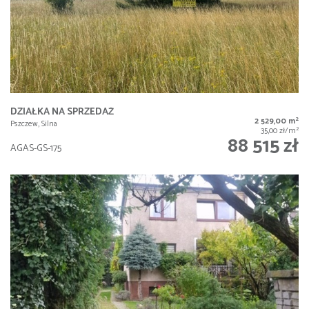
DZIAŁKA NA SPRZEDAŻ
2
2 529,00 m
Pszczew, Silna
2
35,00 zł/m
88 515 zł
AGAS-GS-175