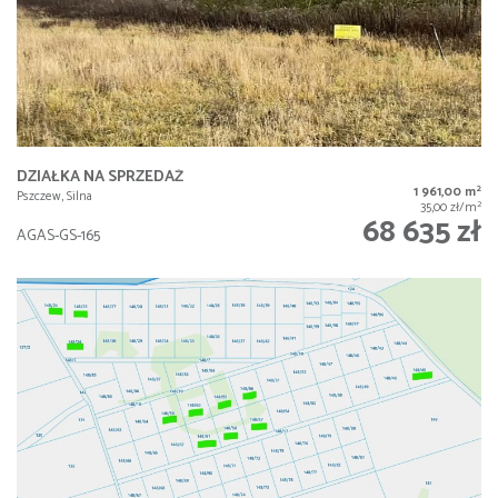
DZIAŁKA NA SPRZEDAŻ
2
1 961,00 m
Pszczew, Silna
2
35,00 zł/m
68 635 zł
AGAS-GS-165