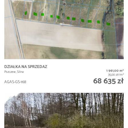
DZIAŁKA NA SPRZEDAŻ
2
1 961,00 m
Pszczew, Silna
2
35,00 zł/m
68 635 zł
AGAS-GS-168