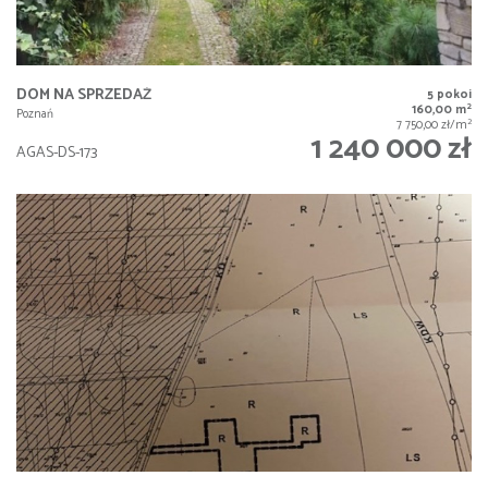
DOM NA SPRZEDAŻ
5 pokoi
2
160,00 m
Poznań
2
7 750,00 zł/m
1 240 000 zł
AGAS-DS-173