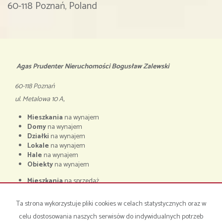
60-118 Poznań, Poland
Agas Prudenter Nieruchomości Bogusław Zalewski
60-118 Poznań
ul. Metalowa 10 A,
Mieszkania
na wynajem
Domy
na wynajem
Działki
na wynajem
Lokale
na wynajem
Hale
na wynajem
Obiekty
na wynajem
Mieszkania
na sprzedaż
Domy
na sprzedaż
Działki
na sprzedaż
Ta strona wykorzystuje pliki cookies w celach statystycznych oraz w
Lokale
na sprzedaż
celu dostosowania naszych serwisów do indywidualnych potrzeb
Hale
na sprzedaż