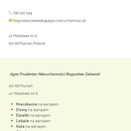
796 597 544
boguslaw.zalewski@agas-nieruchomosci.pl
ul. Metalowa 10 A,
60-118 Poznań, Poland
Agas Prudenter Nieruchomości Bogusław Zalewski
60-118 Poznań
ul. Metalowa 10 A,
Mieszkania
na wynajem
Domy
na wynajem
Działki
na wynajem
Lokale
na wynajem
Hale
na wynajem