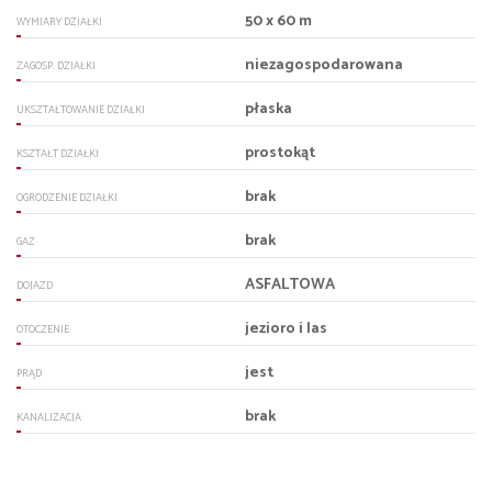
50 x 60 m
WYMIARY DZIAŁKI
niezagospodarowana
ZAGOSP. DZIAŁKI
płaska
UKSZTAŁTOWANIE DZIAŁKI
prostokąt
KSZTAŁT DZIAŁKI
brak
OGRODZENIE DZIAŁKI
brak
GAZ
ASFALTOWA
DOJAZD
jezioro i las
OTOCZENIE
jest
PRĄD
brak
KANALIZACJA