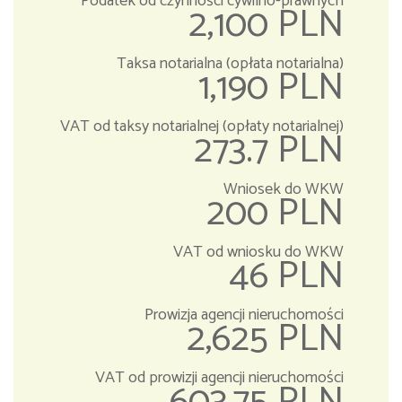
Podatek od czynności cywilno-prawnych
2,100 PLN
Taksa notarialna (opłata notarialna)
1,190 PLN
VAT od taksy notarialnej (opłaty notarialnej)
273.7 PLN
Wniosek do WKW
200 PLN
VAT od wniosku do WKW
46 PLN
Prowizja agencji nieruchomości
2,625 PLN
VAT od prowizji agencji nieruchomości