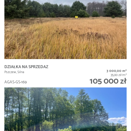
DZIAŁKA NA SPRZEDAŻ
2
3 000,00 m
Pszczew, Silna
2
35,00 zł/m
105 000 zł
AGAS-GS-169