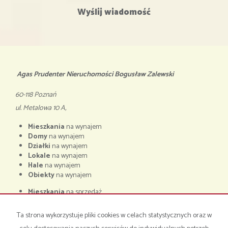
Agas Prudenter Nieruchomości Bogusław Zalewski
60-118 Poznań
ul. Metalowa 10 A,
Mieszkania
na wynajem
Domy
na wynajem
Działki
na wynajem
Lokale
na wynajem
Hale
na wynajem
Obiekty
na wynajem
Mieszkania
na sprzedaż
Domy
na sprzedaż
Działki
na sprzedaż
Ta strona wykorzystuje pliki cookies w celach statystycznych oraz w
Lokale
na sprzedaż