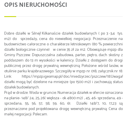
OPIS NIERUCHOMOŚCI
Dobre działki w Silnej! Kilkanaście działek budowlanych ( po 3 -3,4 tys.
m2) do sprzedaży, cena do niewielkiej negocjacji. Przeznaczenie na
budownictwo całoroczne o charakterze letniskowym (80 % powierzchni
działki biologicznie czynne) w cenie 35 zł za m2. Obowiązuje mpzp dla
Gminy Pszczew. Dopuszczalna zabudowa, parter, piętro, dach skośny z
poddaszem do 13 m wysokości w kalenicy. Działki z dostępem do drogi
publicznej przez drogę prywatną wewnętrzną. Położone wśród lasów, w
otulinie parku krajobrazowego. Szczegóły w mpzp nr 018, załącznik nr 18.
Link: https://mpzp.igeomap.pl/doc/miedzyrzec/pszczew/18.Uwaga!
działki mogą być dzielone na mniejsze (po 1500 m2) i zachowują status
działek budowlanych.
Prąd w drodze. Woda w gruncie. Numeracja działek w ofercie oznaczona
na planie- 148/ 24, 25, 26( większa - ok 4800 m2) , 45, 46- sprzedana, 49 -
sprzedana, 55, 56, 57, 58, 59, 60, 61. Działki 148/7, 10, 17,23 są
przeznaczone pod projektowana drogę wewnętrzną prywatną. Cena do
małej negocjacji. Polecam.