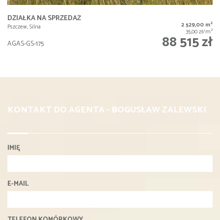
DZIAŁKA NA SPRZEDAŻ
2
2 529,00 m
Pszczew, Silna
2
35,00 zł/m
88 515 zł
AGAS-GS-175
KONTAKT DO AGENTA - BOGUSŁAW ZALEWSKI
IMIĘ
E-MAIL
TELEFON KOMÓRKOWY