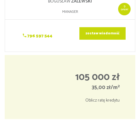
BOGUSŁAW
ZALEWSKI
9
OFERT
MANAGER
zostaw wiadomość
796 597 544
105 000 zł
2
35,00 zł/m
Oblicz ratę kredytu