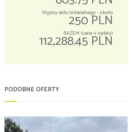
603.75 PLN
Wypisy aktu notarialnego - około
250 PLN
RAZEM (cena + opłaty)
112,288.45 PLN
PODOBNE OFERTY