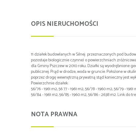
OPIS NIERUCHOMOŚCI
11 działek budowlanych w Silnej przeznaczonych pod budown
pozostaje biologicznie czynne) o powierzchniach zróżnico
dla Gminy Pszczew w 2010 roku. Działki są wyodrębnione g
publicznej. Prąd w drodze, woda w gruncie. Położone w otul
poprzez drogę wewnętrzną prywatną stąd konieczny jest wyk
Powierzchnie działek:
56/76 - 1961 m2, 56 77 - 1961 m2, 56/78 - 1960 m2, 56/79 - 196
56/84 - 1961 m2, 56/85 - 1960 m2, 56/86 - 2638 m2. Link do
NOTA PRAWNA