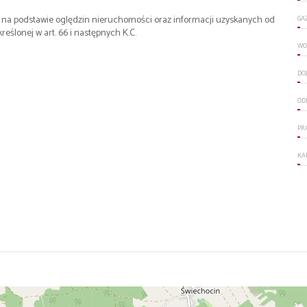
st na podstawie oględzin nieruchomości oraz informacji uzyskanych od
GA
kreślonej w art. 66 i następnych K.C.
WO
DO
ODL
PR
KA