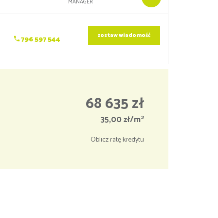
MANAGER
zostaw wiadomość
796 597 544
68 635 zł
2
35,00 zł/m
Oblicz ratę kredytu