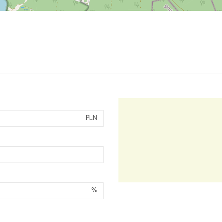
PLN
%