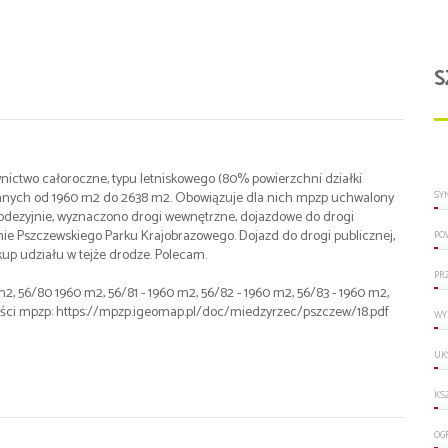
S
ictwo całoroczne, typu letniskowego (80% powierzchni działki
wanych od 1960 m2 do 2638 m2. Obowiązuje dla nich mpzp uchwalony
SY
eodezyjnie, wyznaczono drogi wewnętrzne, dojazdowe do drogi
inie Pszczewskiego Parku Krajobrazowego. Dojazd do drogi publicznej,
PO
up udziału w tejże drodze. Polecam.
PR
1 m2, 56/80 1960 m2, 56/81 - 1960 m2, 56/82 - 1960 m2, 56/83 - 1960 m2,
 treści mpzp: https://mpzp.igeomap.pl/doc/miedzyrzec/pszczew/18.pdf
WY
UK
KS
OG