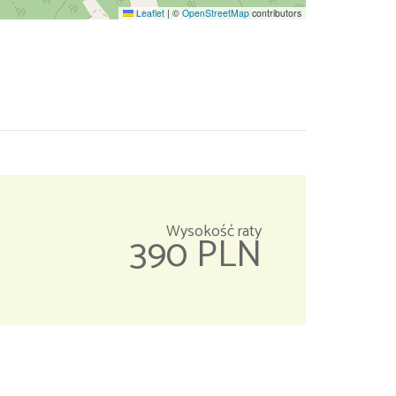
Leaflet
|
©
OpenStreetMap
contributors
Wysokość raty
390 PLN