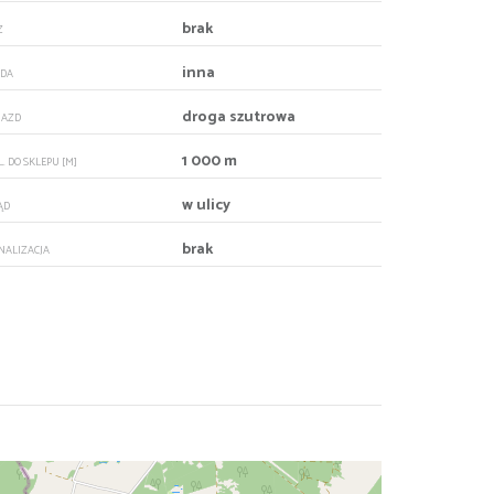
brak
Z
inna
DA
droga szutrowa
JAZD
1 000 m
. DO SKLEPU [M]
w ulicy
ĄD
brak
NALIZACJA