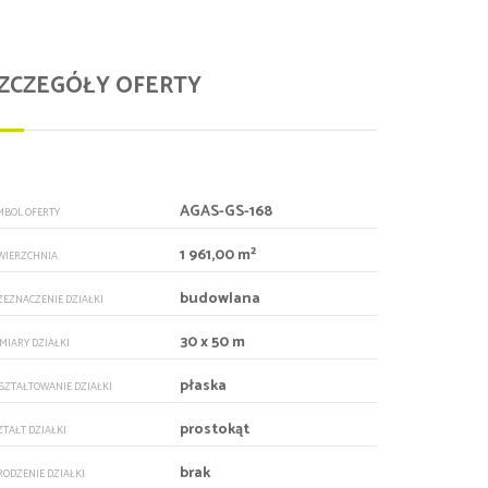
ZCZEGÓŁY OFERTY
AGAS-GS-168
MBOL OFERTY
1 961,00 m²
WIERZCHNIA
budowlana
ZEZNACZENIE DZIAŁKI
30 x 50 m
MIARY DZIAŁKI
płaska
SZTAŁTOWANIE DZIAŁKI
prostokąt
ZTAŁT DZIAŁKI
brak
RODZENIE DZIAŁKI