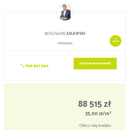
BOGUSŁAW
ZALEWSKI
9
OFERT
MANAGER
zostaw wiadomość
796 597 544
88 515 zł
2
35,00 zł/m
Oblicz ratę kredytu