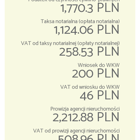
1,770.3 PLN
Taksa notarialna (opłata notarialna)
1,124.06 PLN
VAT od taksy notarialnej (opłaty notarialnej)
258.53 PLN
Wniosek do WKW
200 PLN
VAT od wniosku do WKW
46 PLN
Prowizja agencji nieruchomości
2,212.88 PLN
VAT od prowizji agencji nieruchomości
508.96 PLN