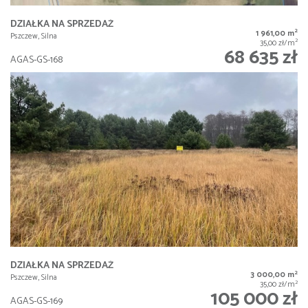
DZIAŁKA NA SPRZEDAŻ
2
1 961,00 m
Pszczew, Silna
2
35,00 zł/m
68 635 zł
AGAS-GS-168
DZIAŁKA NA SPRZEDAŻ
2
3 000,00 m
Pszczew, Silna
2
35,00 zł/m
105 000 zł
AGAS-GS-169