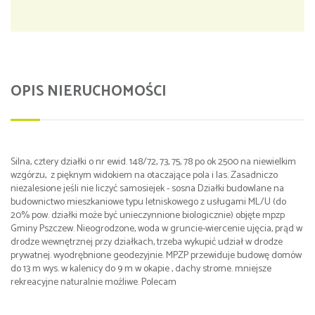
OPIS NIERUCHOMOŚCI
Silna, cztery działki o nr ewid. 148/72, 73, 75, 78 po ok 2500 na niewielkim
wzgórzu, z pięknym widokiem na otaczające pola i las. Zasadniczo
niezalesione jeśli nie liczyć samosiejek - sosna Działki budowlane na
budownictwo mieszkaniowe typu letniskowego z usługami ML/U (do
20% pow. działki może być unieczynnione biologicznie) objęte mpzp
Gminy Pszczew. Nieogrodzone, woda w gruncie-wiercenie ujęcia, prąd w
drodze wewnętrznej przy działkach, trzeba wykupić udział w drodze
prywatnej. wyodrębnione geodezyjnie. MPZP przewiduje budowę domów
do 13 m wys. w kalenicy do 9 m w okapie , dachy strome. mniejsze
rekreacyjne naturalnie możliwe. Polecam