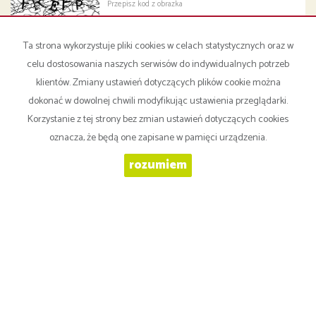
WIADOMOŚĆ
Ta strona wykorzystuje pliki cookies w celach statystycznych oraz w
celu dostosowania naszych serwisów do indywidualnych potrzeb
klientów. Zmiany ustawień dotyczących plików cookie można
dokonać w dowolnej chwili modyfikując ustawienia przeglądarki.
Korzystanie z tej strony bez zmian ustawień dotyczących cookies
oznacza, że będą one zapisane w pamięci urządzenia.
WYRAŻAM ZGODĘ NA PRZETWARZANIE PODANYCH PRZEZE MNIE
DANYCH OSOBOWYCH. ADMINISTRATOREM DANYCH JEST AGAS
rozumiem
PRUDENTER NIERUCHOMOŚCI BOGUSŁAW ZALEWSKI. MAM
PRAWO DOSTĘPU DO SWOICH DANYCH I ICH POPRAWIANIA.
PODANIE DANYCH JEST DOBROWOLNE. DANE ZBIERANE SĄ W
CELU MARKETINGOWYM ORAZ W CELU REALIZOWANIA I
WYKONANIA ZAWARTEJ UMOWY LUB DO PODJĘCIA DZIAŁAŃ NA
TWOJE ŻĄDANIE PRZED ZAWARCIEM UMOWY.