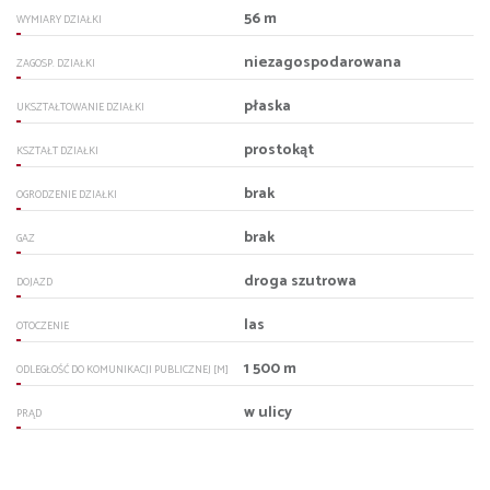
56 m
WYMIARY DZIAŁKI
niezagospodarowana
ZAGOSP. DZIAŁKI
płaska
UKSZTAŁTOWANIE DZIAŁKI
prostokąt
KSZTAŁT DZIAŁKI
brak
OGRODZENIE DZIAŁKI
brak
GAZ
droga szutrowa
DOJAZD
las
OTOCZENIE
1 500 m
ODLEGŁOŚĆ DO KOMUNIKACJI PUBLICZNEJ [M]
w ulicy
PRĄD