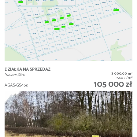
DZIAŁKA NA SPRZEDAŻ
2
3 000,00 m
Pszczew, Silna
2
35,00 zł/m
105 000 zł
AGAS-GS-163