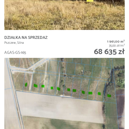
DZIAŁKA NA SPRZEDAŻ
2
1 961,00 m
Pszczew, Silna
2
35,00 zł/m
68 635 zł
AGAS-GS-165