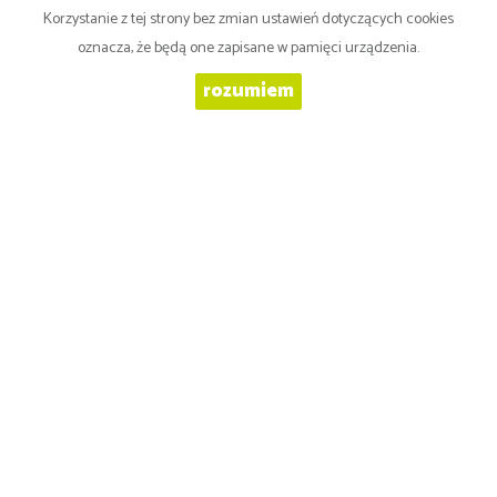
Korzystanie z tej strony bez zmian ustawień dotyczących cookies
oznacza, że będą one zapisane w pamięci urządzenia.
WYRAŻAM ZGODĘ NA PRZETWARZANIE PODANYCH PRZEZE MNIE
DANYCH OSOBOWYCH. ADMINISTRATOREM DANYCH JEST AGAS
rozumiem
PRUDENTER NIERUCHOMOŚCI BOGUSŁAW ZALEWSKI. MAM
PRAWO DOSTĘPU DO SWOICH DANYCH I ICH POPRAWIANIA.
PODANIE DANYCH JEST DOBROWOLNE. DANE ZBIERANE SĄ W
CELU MARKETINGOWYM ORAZ W CELU REALIZOWANIA I
WYKONANIA ZAWARTEJ UMOWY LUB DO PODJĘCIA DZIAŁAŃ NA
TWOJE ŻĄDANIE PRZED ZAWARCIEM UMOWY.
Agas Prudenter Nieruchomości Bogusław Zalewski
60-118 Poznań
ul. Metalowa 10 A,
Mieszkania
na wynajem