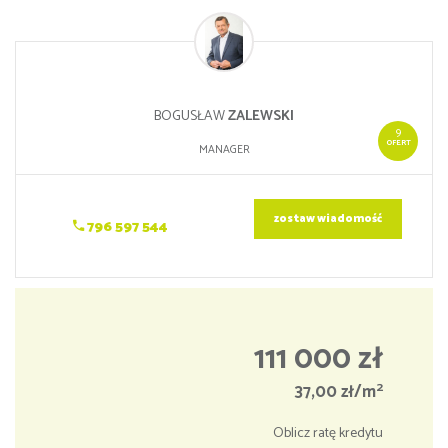
BOGUSŁAW
ZALEWSKI
9
OFERT
MANAGER
zostaw wiadomość
796 597 544
111 000 zł
2
37,00 zł/m
Oblicz ratę kredytu