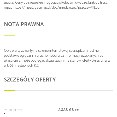
ujęcia. Ceny do niewielkiej negocjacji. Polecam uwadze. Link do treści
mpzp: https://mpzp.igeomap.pl/doc/miedzyrzec/pszczew/18.pdf
NOTA PRAWNA
Opis oferty zawarty na stronie internetowej sporządzany jest na
podstawie oględzin nieruchomości oraz informacji uzyskanych od
właściciela, może podlegać aktualizacji i nie stanowi oferty określonej w
art. 66 i następnych K.C.
SZCZEGÓŁY OFERTY
AGAS-GS-171
SYMBOL OFERTY