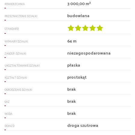
3 000,00 m²
POWIERZCHNIA
budowlana
PRZEZNACZENIE DZIAŁKI
STANDARD
64 m
WYMIARY DZIAŁKI
niezagospodarowana
ZAGOSP. DZIAŁKI
płaska
UKSZTAŁTOWANIE DZIAŁKI
prostokąt
KSZTAŁT DZIAŁKI
brak
OGRODZENIE DZIAŁKI
brak
GAZ
brak
WODA
droga szutrowa
DOJAZD