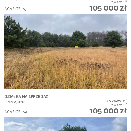
2
35,00 zł/m
105 000 zł
AGAS-GS-163
DZIAŁKA NA SPRZEDAŻ
2
3 000,00 m
Pszczew, Silna
2
35,00 zł/m
105 000 zł
AGAS-GS-169