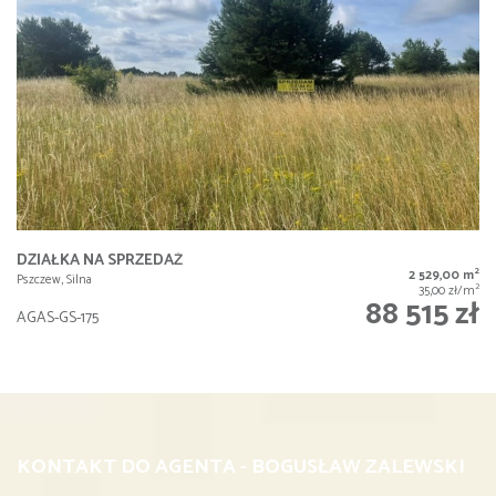
DZIAŁKA NA SPRZEDAŻ
2
2 529,00 m
Pszczew, Silna
2
35,00 zł/m
88 515 zł
AGAS-GS-175
KONTAKT DO AGENTA - BOGUSŁAW ZALEWSKI