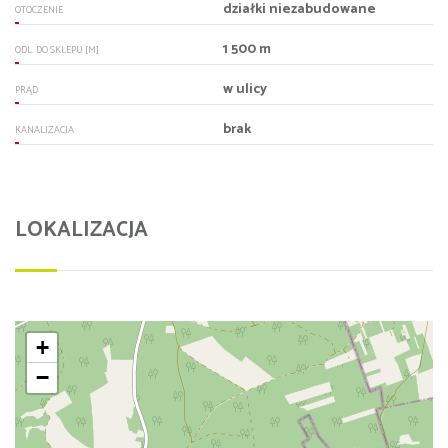
działki niezabudowane
OTOCZENIE
1 500 m
ODL. DO SKLEPU [M]
w ulicy
PRĄD
brak
KANALIZACJA
LOKALIZACJA
+
−