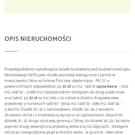
OPIS NIERUCHOMOŚCI
Prawdopodobnie najładniejsze działki budowlane pod budownictwo typu
letniskowego (80% pow. działki pozostaje biologicznie czynne) w
miejscowości Silna, w Gminie Pszczew, objęte mpzp - ML/U, o
powierzchniach odpowiednio po
37
z
ł
za m2: 148/31
sprzedana
- 3012
m2, 148/32 - 3.088 m2 z bezpośrednim dostępem do drogi publicznej),
oraz także po
37
zł
za m2 (ale + za udział w działce drogowej wew.
prywatnej) o numerach 148/30 - 3004 m2, 148/33 - 2951 m2, 148/34 -
2.953 m2. Działki 31 i 32 z samosiejkami, działki 33 i 34 z wysokimi
drzewami olcha ( z możliwością wycięcia za zgłoszeniem), dojazd do
działek 31 i 32 droga szutrową gminną z Silnej, do działek 30, 33 i 34 także
poprzez drogę wewnętrzna prywatną widoczną na zdjęciach, dostępne
od zaraz, nieogrodzone, prąd w drodze, woda - w gruncie - wiercenie