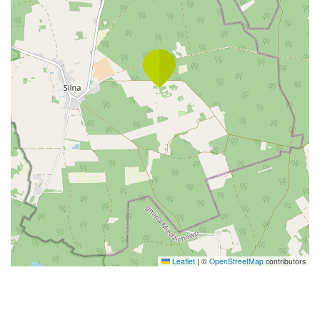
Leaflet
|
©
OpenStreetMap
contributors